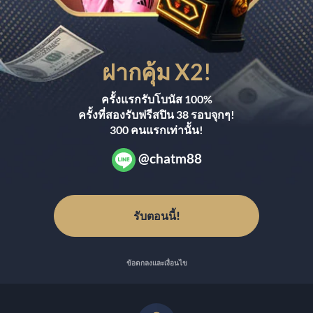
ฝากคุ้ม X2!
ครั้งแรกรับโบนัส 100%
ครั้งที่สองรับฟรีสปิน 38 รอบจุกๆ!
300 คนแรกเท่านั้น!
@chatm88
รับตอนนี้!
ข้อตกลงและเงื่อนไข